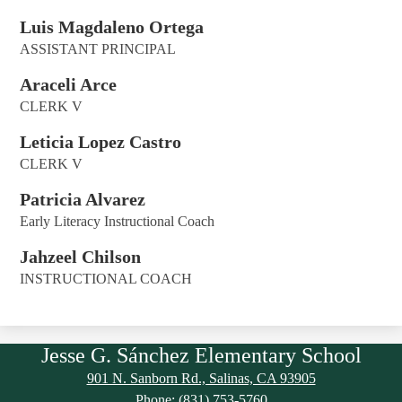
Luis Magdaleno Ortega
ASSISTANT PRINCIPAL
Araceli Arce
CLERK V
Leticia Lopez Castro
CLERK V
Patricia Alvarez
Early Literacy Instructional Coach
Jahzeel Chilson
INSTRUCTIONAL COACH
Jesse G. Sánchez Elementary School
901 N. Sanborn Rd., Salinas, CA 93905
Phone:
(831) 753-5760