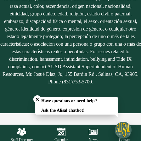
raza actual, color, ascendencia, origen nacional, nacionalidad,
etnicidad, grupo étnico, edad, religión, estado civil o paternal,
embarazo, discapacidad física o mental, el sexo, orientación sexual,
género, identidad de género, expresión de género, o cualquier otro
estado legalmente protegido; la percepción de uno o más de tales
características; o asociación con una persona o grupo con una o más de
estas características reales o percibidas. For issues related to
discrimination, harassment, intimidation, bullying and Title IX
complaints, contact AUSD Assistant Superintendent of Human
Resources, Mr. Josué Díaz, Jr., 155 Bardin Rd., Salinas, CA, 93905.
Phone (831)753-5700.
Close chatbot welcome bubble
Have questions or need help?
Ask the Alisal chatbot!
Mobile
Footer
Links
Staff Directory
Calendar
News
Contact