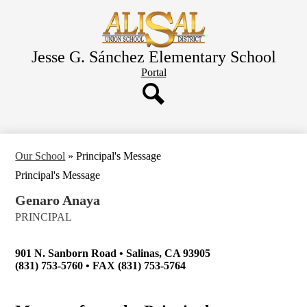
Skip
to
main
content
Jesse G. Sánchez Elementary School
Header
Portal
Button
Search
Our School
»
Principal's Message
Principal's Message
Genaro Anaya
PRINCIPAL
901 N. Sanborn Road • Salinas, CA 93905
(831) 753-5760 • FAX (831) 753-5764