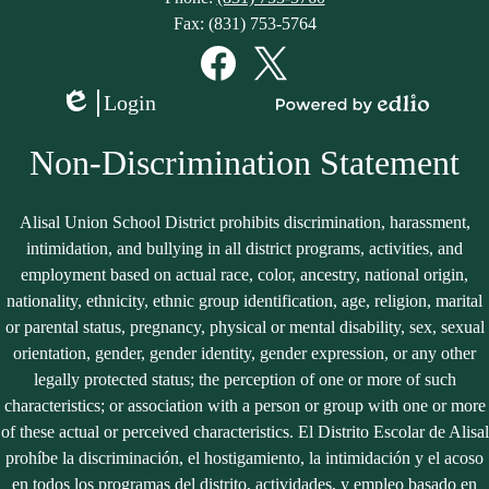
Fax: (831) 753-5764
Social
Media
Links
Facebook
Twitter
Login
Edlio
Powered
by
Non-Discrimination Statement
Edlio
Alisal Union School District prohibits discrimination, harassment,
intimidation, and bullying in all district programs, activities, and
employment based on actual race, color, ancestry, national origin,
nationality, ethnicity, ethnic group identification, age, religion, marital
or parental status, pregnancy, physical or mental disability, sex, sexual
orientation, gender, gender identity, gender expression, or any other
legally protected status; the perception of one or more of such
characteristics; or association with a person or group with one or more
of these actual or perceived characteristics. El Distrito Escolar de Alisal
prohíbe la discriminación, el hostigamiento, la intimidación y el acoso
en todos los programas del distrito, actividades, y empleo basado en