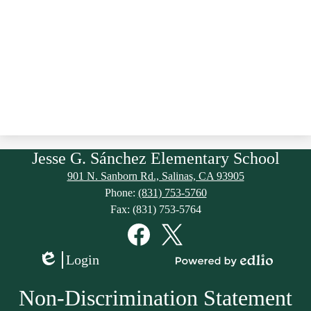
Jesse G. Sánchez Elementary School
901 N. Sanborn Rd., Salinas, CA 93905
Phone:
(831) 753-5760
Fax: (831) 753-5764
Social
Media
Links
Facebook
Twitter
Login
Edlio
Powered
by
Non-Discrimination Statement
Edlio