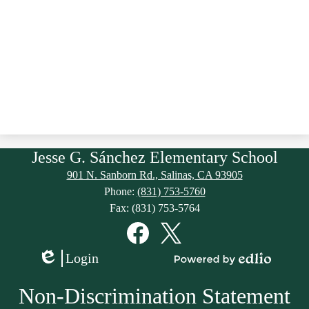
Jesse G. Sánchez Elementary School
901 N. Sanborn Rd., Salinas, CA 93905
Phone:
(831) 753-5760
Fax: (831) 753-5764
Social
Media
Links
Facebook
Twitter
Login
Edlio
Powered
by
Non-Discrimination Statement
Edlio